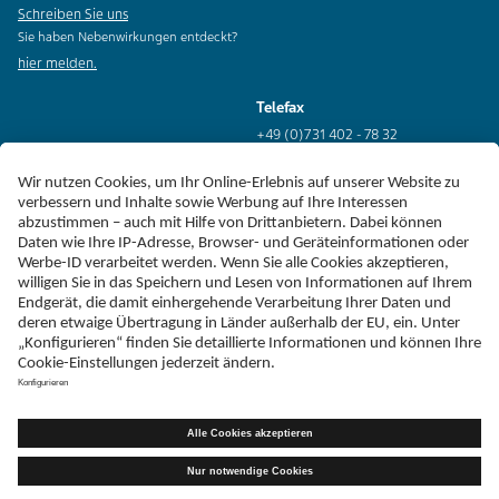
Schreiben Sie uns
Sie haben Nebenwirkungen entdeckt?
hier melden.
Telefax
+49 (0)731 402 - 78 32
Adresse
Teva GmbH
Graf-Arco-Straße 3
D-89079 Ulm
Erklärung zur Barrierefreiheit
Impressum
Liefer-AGB
Datenschutz
Haftungsausschluss